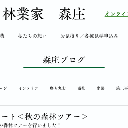
林業家 ​森庄
​オンラ
業
私たちの想い
お見積り／各種見学申込み
森庄ブログ
ージ
インテリア
磨き丸太
商社
出張
施工事
笑顔
研修会
森庄ツアー
鯉のぼり
メディア掲載
ポート＜秋の森林ツアー＞
　秋の森林ツアーを行いました！