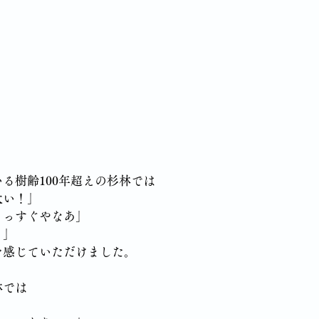
る樹齢100年超えの杉林では
太い！」
まっすぐやなあ」
！」
を感じていただけました。
林では
」