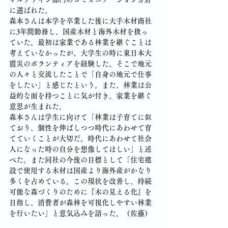
に選ばれた。
森本さんは本学を卒業した後に大手木材商社
に3年間勤務し、国産木材と海外木材を扱っ
ていた。最初は家業である林業を継ぐことは
考えていなかったが、大学生の時に東日本大
震災のボランティアを経験した。そこで地元
の人々と交流したことで「自身の地元で仕事
をしたい」と感じたという。また、林業は公
益的な面を持つことに気が付き、家業を継ぐ
意思が生まれた。
森本さんは学生に向けて「林業は子育てに似
ており、個性を伸ばしつつ時代にあわせて育
てていくことが大切だ。時代にあわせて社会
人になった時の自分を想像してほしい」と述
べた。また同社の今後の目標として「住宅建
設で使用する木材は国産より海外産がかなり
多くを占めている。この現状を改善し、持続
可能な森づくりのために『木の見える化』を
目指し、消費者が森林を可視化しやすい林業
を行いたい」と意気込みを語った。（佐藤）