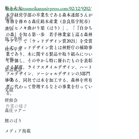
磨き丸太
https://ritsumeikanunivpress.com/02/12/9202/
本学経営学部の卒業生である森本達郎さんが
商社
専務を務める森庄銘木産業（奈良県宇陀市）
が「ヒノキ曲がり梁（はり）」、「『自分ち
出張
の森』を知る第一歩　若手林業家と巡る森林
施工事例
ツアー」で「ウッドデザイン賞2021」を受賞
した。ウッドデザイン賞とは林野庁の補助事
校外学習
業であり、木に関する製品や取り組みについ
木育
て評価し、その中から特に優れたものを表彰
する制度。ライフスタイルデザイン、ハート
製造風景
フルデザイン、ソーシャルデザインの3部門
林業
がある。同社では木を加工する、森林を所有
者に代わって管理するなどの事業を行ってい
笑顔
る。
研修会
作業の様子
森庄ツアー
鯉のぼり
メディア掲載