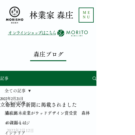
ME
​林業家 森庄
NU
​オンラインショップはこちら
森庄ブログ
記事
全ての記事
2022年2月21日
全ての記事
立命館大学新聞に掲載されました
展示会
森庄銘木産業がウッドデザイン賞受賞　森林
の課題とは
ホームページ
 2022年2月12日
インテリア