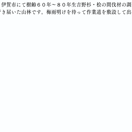
、伊賀市にて樹齢６０年～８０年生吉野杉・桧の間伐材の調
行き届いた山林です。梅雨明けを待って作業道を敷設して出