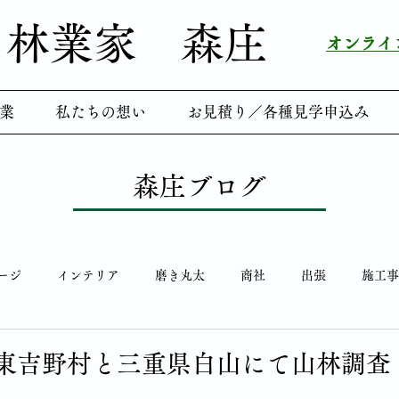
林業家 ​森庄
​オンラ
業
私たちの想い
お見積り／各種見学申込み
森庄ブログ
ージ
インテリア
磨き丸太
商社
出張
施工事
笑顔
研修会
森庄ツアー
鯉のぼり
メディア掲載
＞東吉野村と三重県白山にて山林調査