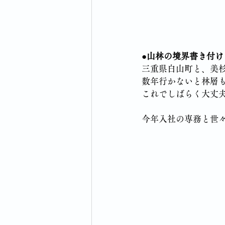
●山林の境界書き付け
三重県白山町と、美
数年行かないと林層
これでしばらく大丈
今年入社の専務と世