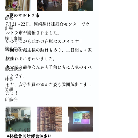
磨き丸太
●夏のウルトラ市
商社
7月21～22日、岡崎製材㈱総合センターでウ
出張
ルトラ市が開催されました。
施工事例
いつもながら此処の在庫はスゴイです！
校外学習
今回はお施主様の動員もあり、二日間とも家
族連れでにぎわいました。
木育
丸太切り競争なんかも子供たちに人気のイベ
製造風景
ントです。
林業
また、女子社員のゆかた姿も雰囲気出てまし
笑顔
たよ！ 
研修会
森庄ツアー
鯉のぼり
メディア掲載
●林産合同研修会in水戸