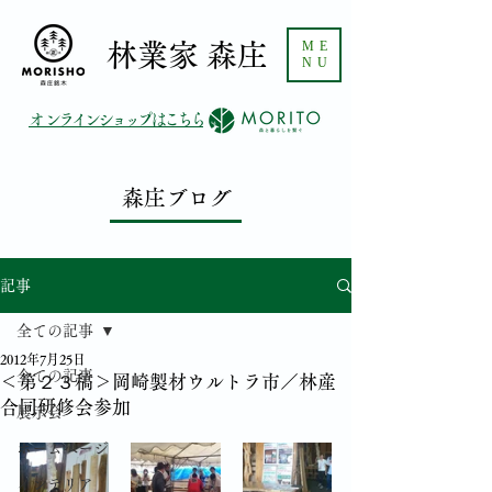
ME
​林業家 森庄
NU
​オンラインショップはこちら
森庄ブログ
記事
全ての記事
2012年7月25日
全ての記事
＜第２３稿＞岡崎製材ウルトラ市／林産
合同研修会参加
展示会
ホームページ
インテリア