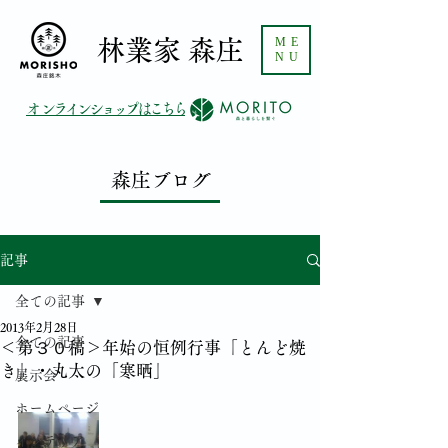
ME
​林業家 森庄
NU
​オンラインショップはこちら
森庄ブログ
記事
全ての記事
2013年2月28日
全ての記事
＜第３０稿＞年始の恒例行事「とんど焼
き」・丸太の「寒晒」
展示会
ホームページ
インテリア