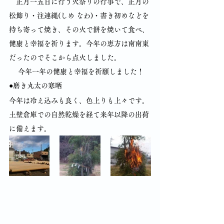
　正月一五日に行う火祭りの行事で、正月の
松飾り・注連縄(しめ なわ)・書き初めなどを
持ち寄って焼き、その火で餅を焼いて食べ、
健康と幸福を祈ります。今年の恵方は南南東
だったのでそこから点火しました。
　 今年一年の健康と幸福を祈願しました！
●磨き丸太の寒晒
今年は冷え込みも良く、色上りも上々です。
土壁倉庫での自然乾燥を経て来年以降の出荷
に備えます。