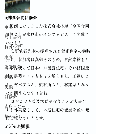
磨き丸太
商社
●林産合同研修会
　恒例になりました株式会社林産『全国合同
出張
研修会』が水戸市のインフォレストで開催さ
施工事例
れました。
校外学習
　 矢野宣行先生の提唱される健康住宅の勉強
木育
会で、参加者は真剣そのもの。自然素材をた
製造風景
くさん使って日本中が健康住宅になれば国産
材の需要ももっともっと増えるし、工務店さ
林業
ん、材木屋さん、製材所さん、林業家とみん
笑顔
なが潤うんですけどね。
研修会
　 コツコツと普及活動を行うことが大事で
森庄ツアー
す！林業家として、木造住宅の発展を願い発
鯉のぼり
信し続けていきます。
メディア掲載
●とんど焼き