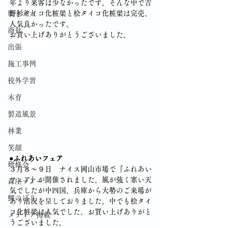
年より来客は少なかったです。そんな中で吉
磨き丸太
野杉タイコ化粧梁と桧タイコ化粧梁は完売、
人気良かったです。
商社
お買い上げありがとうございました。
出張
施工事例
校外学習
木育
製造風景
林業
笑顔
●ふれあいフェア
研修会
３月８～９日　ナイス岡山市場で『ふれあい
フェア』が開催されました。風が強く寒い天
森庄ツアー
気でしたが中四国、兵庫から大勢のご来場が
鯉のぼり
あり活況を呈しておりました。中でも桧タイ
コ化粧梁は人気でした。お買い上げありがと
メディア掲載
うございました。