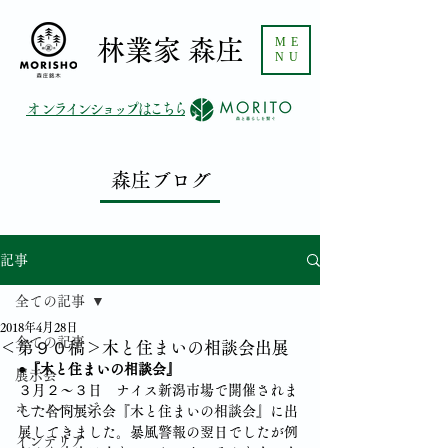
ME
​林業家 森庄
NU
​オンラインショップはこちら
森庄ブログ
記事
全ての記事
2018年4月28日
全ての記事
＜第９０稿＞木と住まいの相談会出展
●『木と住まいの相談会』
展示会
３月２～３日　ナイス新潟市場で開催されま
ホームページ
した合同展示会『木と住まいの相談会』に出
展してきました。暴風警報の翌日でしたが例
インテリア