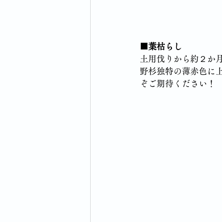
■葉枯らし
土用伐りから約２か
野杉独特の薄赤色に
ぞご期待ください！