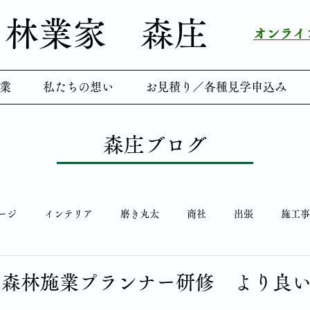
林業家 ​森庄
​オンラ
業
私たちの想い
お見積り／各種見学申込み
森庄ブログ
ージ
インテリア
磨き丸太
商社
出張
施工事
笑顔
研修会
森庄ツアー
鯉のぼり
メディア掲載
＞森林施業プランナー研修 より良