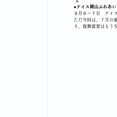
●ナイス岡山ふれあい
９月６～７日　ナイ
ただ今回は、７月の
り、復興需要はもう