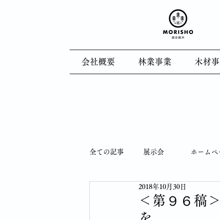
会社概要
林業事業
木材事
全ての記事
展示会
ホームペ
2018年10月30日
木育
製造風景
林業
＜第９６稿
を