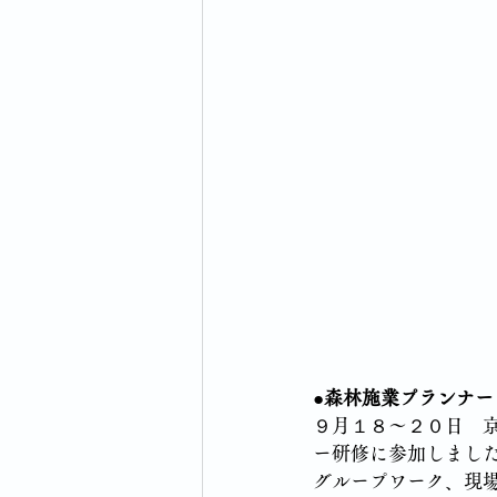
●森林施業プランナー
９月１８～２０日　
ー研修に参加しまし
グループワーク、現