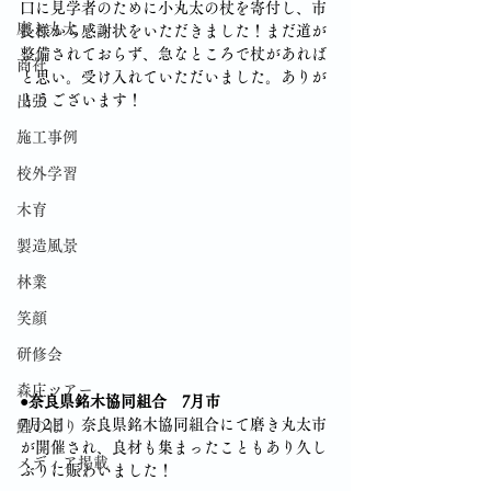
口に見学者のために小丸太の杖を寄付し、市
磨き丸太
長様から感謝状をいただきました！まだ道が
整備されておらず、急なところで杖があれば
商社
と思い。受け入れていただいました。ありが
とうございます！
出張
施工事例
校外学習
木育
製造風景
林業
笑顔
研修会
森庄ツアー
●奈良県銘木協同組合　7月市
7月2日　奈良県銘木協同組合にて磨き丸太市
鯉のぼり
が開催され、良材も集まったこともあり久し
メディア掲載
ぶりに賑わいました！