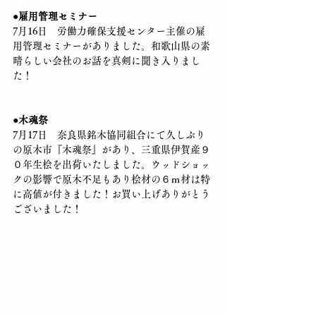
●雇用管理セミナー
7月16日　労働力確保支援センター主催の雇
用管理セミナーがありました。和歌山県の素
晴らしい会社のお話を真剣に聞き入りまし
た！
●木魂祭
7月17日　奈良県銘木協同組合にて久しぶり
の原木市『木魂祭』があり、三重県伊賀産９
０年生桧を出荷いたしました。ウッドショッ
クの影響で原木不足もあり桧材の６ｍ材は特
に高値が付きました！お買い上げありがとう
ございました！