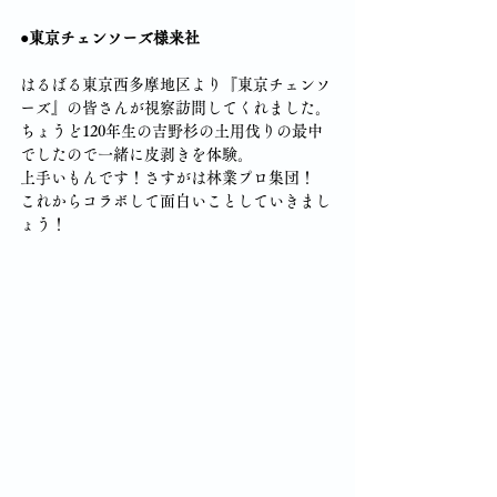
●東京チェンソーズ様来社
はるばる東京西多摩地区より『東京チェンソ
ーズ』の皆さんが視察訪問してくれました。
ちょうど120年生の吉野杉の土用伐りの最中
でしたので一緒に皮剥きを体験。
上手いもんです！さすがは林業プロ集団！
これからコラボして面白いことしていきまし
ょう！