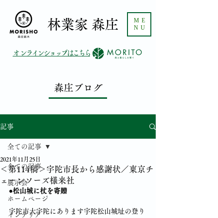
ME
​林業家 森庄
NU
​オンラインショップはこちら
森庄ブログ
記事
全ての記事
2021年11月25日
全ての記事
＜第114稿＞宇陀市長から感謝状／東京チ
ェーンソーズ様来社
展示会
●松山城に杖を寄贈
ホームページ
宇陀市大宇陀にあります宇陀松山城址の登り
インテリア