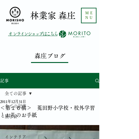
ME
​林業家 森庄
NU
​オンラインショップはこちら
森庄ブログ
記事
全ての記事
2011年12月31日
全ての記事
＜第１６稿＞ 菟田野小学校・校外学習
とお礼のお手紙
展示会
ホームページ
インテリア