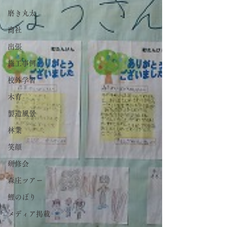
磨き丸太
商社
出張
施工事例
校外学習
木育
製造風景
林業
笑顔
研修会
森庄ツアー
鯉のぼり
メディア掲載