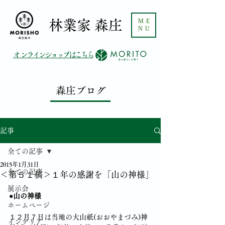
ME
​林業家 森庄
NU
​オンラインショップはこちら
森庄ブログ
記事
全ての記事
2015年1月31日
全ての記事
＜第５１稿＞１年の感謝を「山の神様」
展示会
●山の神様
ホームページ
１２月７日は当地の大山祇(おおやまづみ)神
インテリア