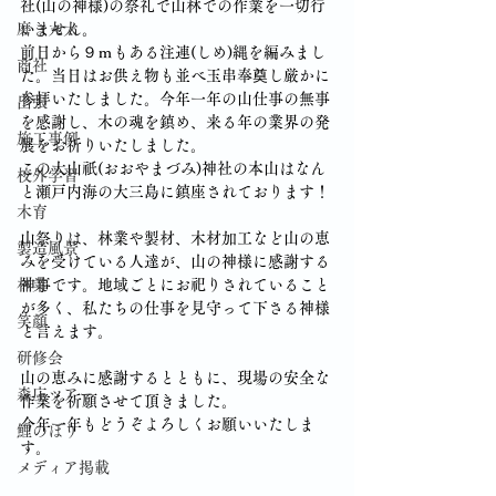
社(山の神様)の祭礼で山林での作業を一切行
磨き丸太
いません。
前日から９ｍもある注連(しめ)縄を編みまし
商社
た。当日はお供え物も並べ玉串奉奠し厳かに
参拝いたしました。今年一年の山仕事の無事
出張
を感謝し、木の魂を鎮め、来る年の業界の発
施工事例
展をお祈りいたしました。　
この大山祇(おおやまづみ)神社の本山はなん
校外学習
と瀬戸内海の大三島に鎮座されております！
木育
山祭りは、林業や製材、木材加工など山の恵
製造風景
みを受けている人達が、山の神様に感謝する
林業
神事です。地域ごとにお祀りされていること
が多く、私たちの仕事を見守って下さる神様
笑顔
と言えます。
研修会
山の恵みに感謝するとともに、現場の安全な
森庄ツアー
作業を祈願させて頂きました。
今年一年もどうぞよろしくお願いいたしま
鯉のぼり
す。
メディア掲載