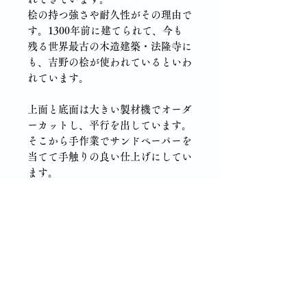
桧の持つ強さや耐久性がその理由で
す。1300年前に建てられて、今も
残る世界最古の木造建築・法隆寺に
も、吉野の桧が使われているといわ
れています。
上面と底面は大きい製材機でオーダ
ーカットし、平行を出しています。
そこから手作業でサンドペーパーを
当てて手触りの良い仕上げにしてい
ます。
ぐらつきはほぼ無く、複数の使用に
も適しています。背割り（木材の収
縮による大きな割れと変形を抑える
ための加工）を施しています。
・アイテムデザイン、サイズに関し
て天然素材をそのまま使用しており
ますので、背割加工を施しているも