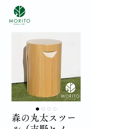
森の丸太スツー
ル（吉野ヒノ