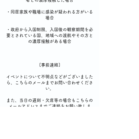
者との濃厚接触した場合
・同居家族や職場に感染が疑われる方がいる
場合
・政府から入国制限、入国後の観察期間を必
要とされている国、地域への渡航やその方と
の濃厚接触がある場合
[事前連絡]
イベントについて不明点などがございました
ら、こちらのメールまでお問い合わせくださ
い。
また、当日の遅刻・欠席等の場合もこちらの
メールアドレスまでご連絡をお願い致しま
す。
sfa2021teamd@gmail.com
それでは、皆様にお会いできる事を楽しみに
しております。