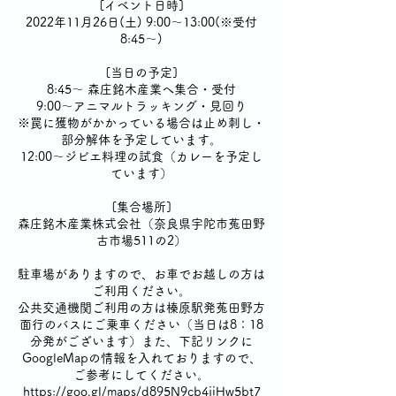
[イベント日時]
2022年11月26日(土) 9:00〜13:00(※受付
8:45〜)
[当日の予定]
8:45〜 森庄銘木産業へ集合・受付
9:00〜アニマルトラッキング・見回り
※罠に獲物がかかっている場合は止め刺し・
部分解体を予定しています。
12:00〜ジビエ料理の試食（カレーを予定し
ています）
[集合場所]
森庄銘木産業株式会社（奈良県宇陀市菟田野
古市場511の2）
駐車場がありますので、お車でお越しの方は
ご利用ください。
公共交通機関ご利用の方は榛原駅発菟田野方
面行のバスにご乗車ください（当日は8：18
分発がございます）また、下記リンクに
GoogleMapの情報を入れておりますので、
ご参考にしてください。
https://goo.gl/maps/d895N9cb4jiHw5bt7