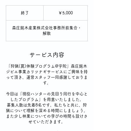
5,000
円
終了
終
￥5,000
了
森庄銘木産業株式会社事務所前集合・
解散
サービス内容
「狩猟(罠)体験プログラム@宇陀」森庄銘木
ジビエ事業カリツナギサービスにご興味を持
って頂き、運営スタッフ一同感謝しておりま
す。
今回は「現役ハンターの見回り同行を中心と
したプログラム」を用意いたしました。
募集人数は先着8名です。私たちと共に、狩
猟について理解を深める時間にしましょう。
また少し林業についての学びの時間も設けさ
せていただきます。